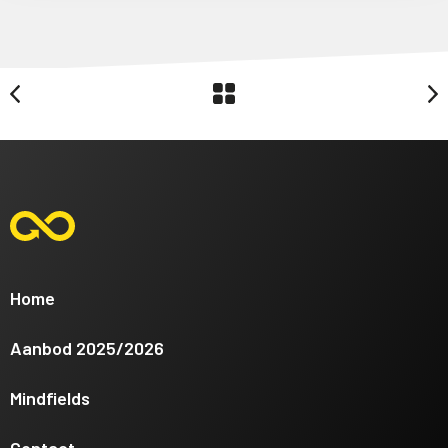
Home
Aanbod 2025/2026
Mindfields
Contact