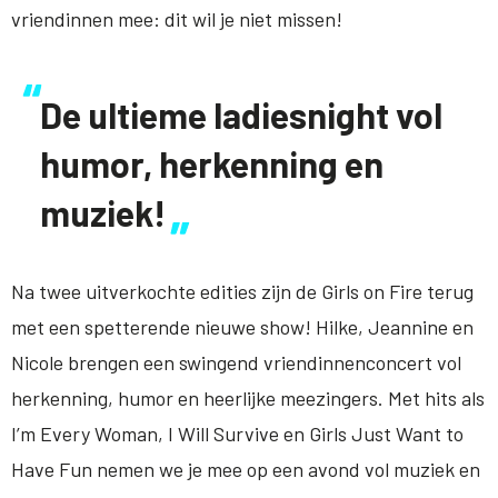
vriendinnen mee: dit wil je niet missen!
De ultieme ladiesnight vol
humor, herkenning en
muziek!
Na twee uitverkochte edities zijn de Girls on Fire terug
met een spetterende nieuwe show! Hilke, Jeannine en
Nicole brengen een swingend vriendinnenconcert vol
herkenning, humor en heerlijke meezingers. Met hits als
I’m Every Woman, I Will Survive en Girls Just Want to
Have Fun nemen we je mee op een avond vol muziek en