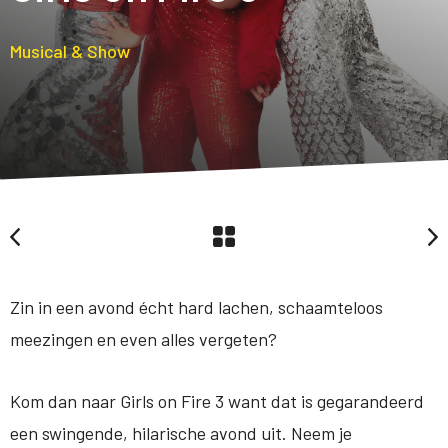
Musical & Show
Zin in een avond écht hard lachen, schaamteloos
meezingen en even alles vergeten?
Kom dan naar Girls on Fire 3 want dat is gegarandeerd
een swingende, hilarische avond uit. Neem je