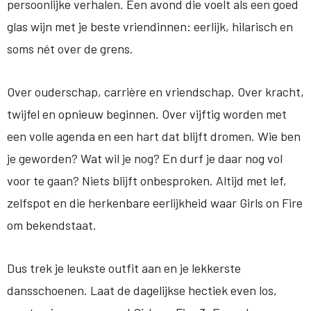
persoonlijke verhalen. Een avond die voelt als een goed
glas wijn met je beste vriendinnen: eerlijk, hilarisch en
soms nét over de grens.
Over ouderschap, carrière en vriendschap. Over kracht,
twijfel en opnieuw beginnen. Over vijftig worden met
een volle agenda en een hart dat blijft dromen. Wie ben
je geworden? Wat wil je nog? En durf je daar nog vol
voor te gaan? Niets blijft onbesproken. Altijd met lef,
zelfspot en die herkenbare eerlijkheid waar Girls on Fire
om bekendstaat.
Dus trek je leukste outfit aan en je lekkerste
dansschoenen. Laat de dagelijkse hectiek even los,