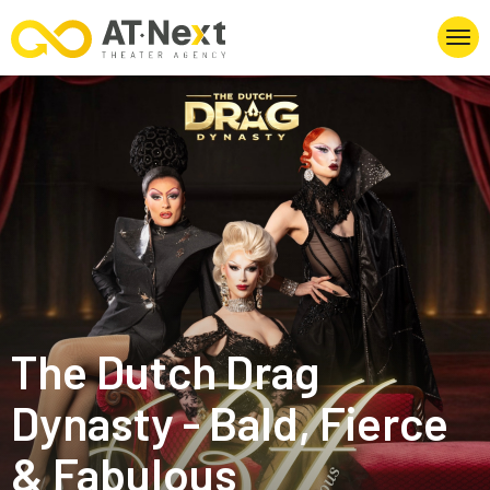
The Dutch Drag
Dynasty - Bald, Fierce
& Fabulous