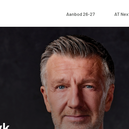
Aanbod 26-27
AT Nex
yk