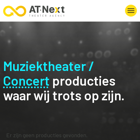
Muziektheater /
Concert
producties
waar wij trots op zijn.
Er zijn geen producties gevonden.