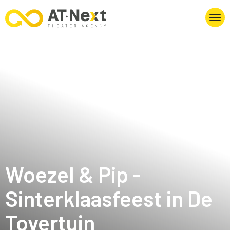
Woezel & Pip -
Sinterklaasfeest in De
Tovertuin