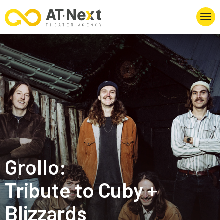
Grollo:
Tribute to Cuby +
Blizzards